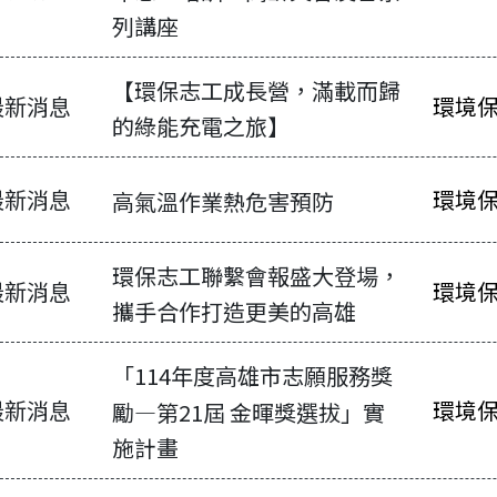
列講座
【環保志工成長營，滿載而歸
最新消息
環境
的綠能充電之旅】
最新消息
環境
高氣溫作業熱危害預防
環保志工聯繫會報盛大登場，
最新消息
環境
攜手合作打造更美的高雄
「114年度高雄市志願服務獎
最新消息
環境
勵—第21屆 金暉獎選拔」實
消息-列表
施計畫